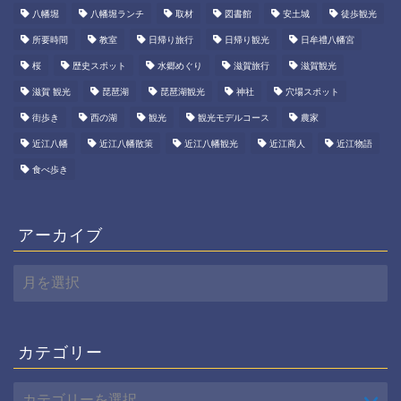
八幡堀
八幡堀ランチ
取材
図書館
安土城
徒歩観光
所要時間
教室
日帰り旅行
日帰り観光
日牟禮八幡宮
桜
歴史スポット
水郷めぐり
滋賀旅行
滋賀観光
滋賀 観光
琵琶湖
琵琶湖観光
神社
穴場スポット
街歩き
西の湖
観光
観光モデルコース
農家
近江八幡
近江八幡散策
近江八幡観光
近江商人
近江物語
食べ歩き
アーカイブ
ア
ー
カ
イ
ブ
カテゴリー