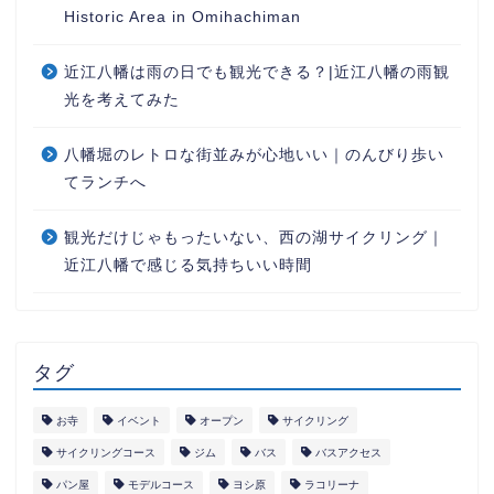
Historic Area in Omihachiman
近江八幡は雨の日でも観光できる？|近江八幡の雨観
光を考えてみた
八幡堀のレトロな街並みが心地いい｜のんびり歩い
てランチへ
観光だけじゃもったいない、西の湖サイクリング｜
近江八幡で感じる気持ちいい時間
タグ
お寺
イベント
オープン
サイクリング
サイクリングコース
ジム
バス
バスアクセス
パン屋
モデルコース
ヨシ原
ラコリーナ