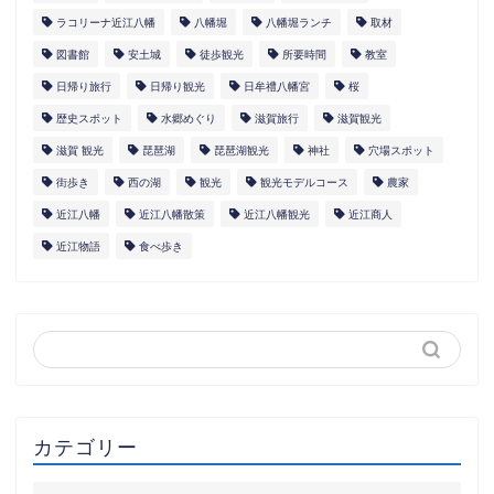
ラコリーナ近江八幡
八幡堀
八幡堀ランチ
取材
図書館
安土城
徒歩観光
所要時間
教室
日帰り旅行
日帰り観光
日牟禮八幡宮
桜
歴史スポット
水郷めぐり
滋賀旅行
滋賀観光
滋賀 観光
琵琶湖
琵琶湖観光
神社
穴場スポット
街歩き
西の湖
観光
観光モデルコース
農家
近江八幡
近江八幡散策
近江八幡観光
近江商人
近江物語
食べ歩き
カテゴリー