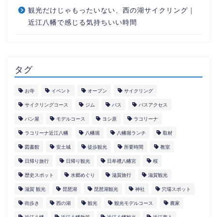
観光だけじゃもったいない、西の湖サイクリング｜
近江八幡で感じる気持ちいい時間
タグ
お寺
イベント
オープン
サイクリング
サイクリングコース
ジム
バス
バスアクセス
パン屋
モデルコース
ヨシ原
ラコリーナ
ラコリーナ近江八幡
八幡堀
八幡堀ランチ
取材
図書館
安土城
徒歩観光
所要時間
教室
日帰り旅行
日帰り観光
日牟禮八幡宮
桜
歴史スポット
水郷めぐり
滋賀旅行
滋賀観光
滋賀 観光
琵琶湖
琵琶湖観光
神社
穴場スポット
街歩き
西の湖
観光
観光モデルコース
農家