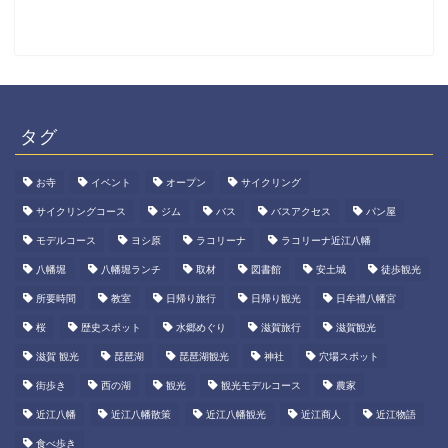
タグ
お寺
イベント
オープン
サイクリング
サイクリングコース
ジム
バス
バスアクセス
パン屋
モデルコース
ヨシ原
ラコリーナ
ラコリーナ近江八幡
八幡堀
八幡堀ランチ
取材
図書館
安土城
徒歩観光
所要時間
教室
日帰り旅行
日帰り観光
日牟禮八幡宮
桜
歴史スポット
水郷めぐり
滋賀旅行
滋賀観光
滋賀 観光
琵琶湖
琵琶湖観光
神社
穴場スポット
街歩き
西の湖
観光
観光モデルコース
農家
近江八幡
近江八幡散策
近江八幡観光
近江商人
近江物語
食べ歩き