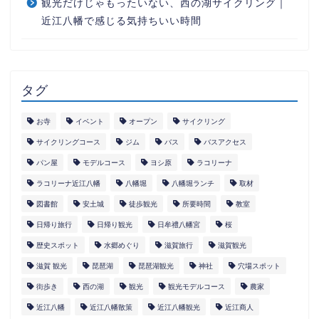
観光だけじゃもったいない、西の湖サイクリング｜
近江八幡で感じる気持ちいい時間
タグ
お寺
イベント
オープン
サイクリング
サイクリングコース
ジム
バス
バスアクセス
パン屋
モデルコース
ヨシ原
ラコリーナ
ラコリーナ近江八幡
八幡堀
八幡堀ランチ
取材
図書館
安土城
徒歩観光
所要時間
教室
日帰り旅行
日帰り観光
日牟禮八幡宮
桜
歴史スポット
水郷めぐり
滋賀旅行
滋賀観光
滋賀 観光
琵琶湖
琵琶湖観光
神社
穴場スポット
街歩き
西の湖
観光
観光モデルコース
農家
近江八幡
近江八幡散策
近江八幡観光
近江商人