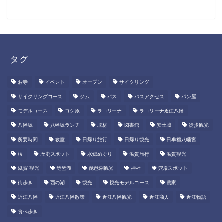
タグ
お寺
イベント
オープン
サイクリング
サイクリングコース
ジム
バス
バスアクセス
パン屋
モデルコース
ヨシ原
ラコリーナ
ラコリーナ近江八幡
八幡堀
八幡堀ランチ
取材
図書館
安土城
徒歩観光
所要時間
教室
日帰り旅行
日帰り観光
日牟禮八幡宮
桜
歴史スポット
水郷めぐり
滋賀旅行
滋賀観光
滋賀 観光
琵琶湖
琵琶湖観光
神社
穴場スポット
街歩き
西の湖
観光
観光モデルコース
農家
近江八幡
近江八幡散策
近江八幡観光
近江商人
近江物語
食べ歩き