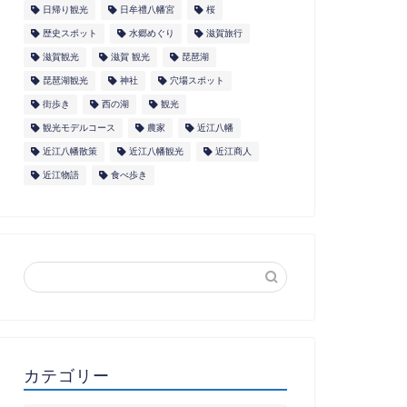
日帰り観光
日牟禮八幡宮
桜
歴史スポット
水郷めぐり
滋賀旅行
滋賀観光
滋賀 観光
琵琶湖
琵琶湖観光
神社
穴場スポット
街歩き
西の湖
観光
観光モデルコース
農家
近江八幡
近江八幡散策
近江八幡観光
近江商人
近江物語
食べ歩き
カテゴリー