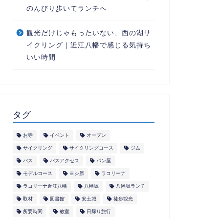
のんびり歩いてランチへ
観光だけじゃもったいない、西の湖サ
イクリング｜近江八幡で感じる気持ち
いい時間
タグ
お寺
イベント
オープン
サイクリング
サイクリングコース
ジム
バス
バスアクセス
パン屋
モデルコース
ヨシ原
ラコリーナ
ラコリーナ近江八幡
八幡堀
八幡堀ランチ
取材
図書館
安土城
徒歩観光
所要時間
教室
日帰り旅行