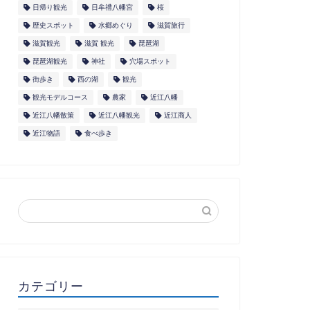
日帰り観光
日牟禮八幡宮
桜
歴史スポット
水郷めぐり
滋賀旅行
滋賀観光
滋賀 観光
琵琶湖
琵琶湖観光
神社
穴場スポット
街歩き
西の湖
観光
観光モデルコース
農家
近江八幡
近江八幡散策
近江八幡観光
近江商人
近江物語
食べ歩き
カテゴリー