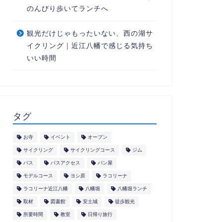
のんびり歩いてランチへ
観光だけじゃもったいない、西の湖サ
イクリング｜近江八幡で感じる気持ち
いい時間
タグ
お寺
イベント
オープン
サイクリング
サイクリングコース
ジム
バス
バスアクセス
パン屋
モデルコース
ヨシ原
ラコリーナ
ラコリーナ近江八幡
八幡堀
八幡堀ランチ
取材
図書館
安土城
徒歩観光
所要時間
教室
日帰り旅行