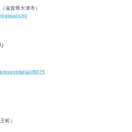
辺（滋賀県大津市）
nigiwaiichi/
り
）
jp/event/detail/8075
竜王町）