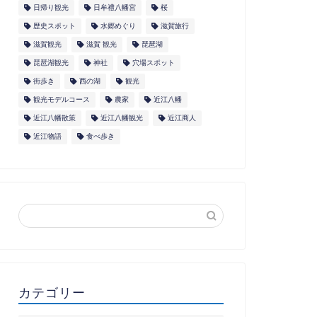
日帰り観光
日牟禮八幡宮
桜
歴史スポット
水郷めぐり
滋賀旅行
滋賀観光
滋賀 観光
琵琶湖
琵琶湖観光
神社
穴場スポット
街歩き
西の湖
観光
観光モデルコース
農家
近江八幡
近江八幡散策
近江八幡観光
近江商人
近江物語
食べ歩き
カテゴリー