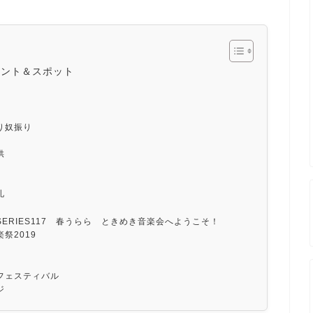
ベント＆スポット
」
り奴振り
供
礼
ERIES117 春うらら ときめき音楽会へようこそ！
祭2019
フェスティバル
ジ