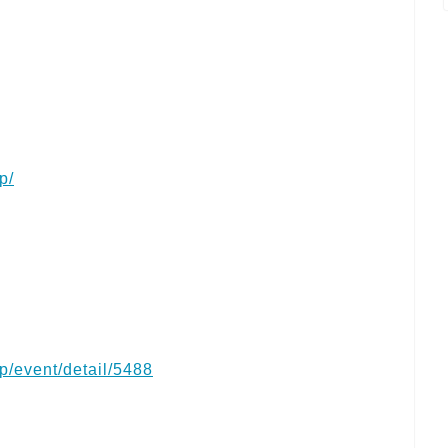
p/
jp/event/detail/5488