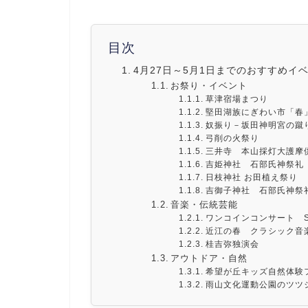
目次
4月27日～5月1日までのおすすめイ
お祭り・イベント
草津宿場まつり
堅田湖族にぎわい市「春
奴振り－坂田神明宮の蹴
弓削の火祭り
三井寺 本山採灯大護摩
吉姫神社 石部氏神祭礼
日枝神社 お田植え祭り
吉御子神社 石部氏神祭
音楽・伝統芸能
ワンコインコンサート S
近江の春 クラシック音楽
桂吉弥独演会
アウトドア・自然
希望が丘キッズ自然体験
雨山文化運動公園のツツ