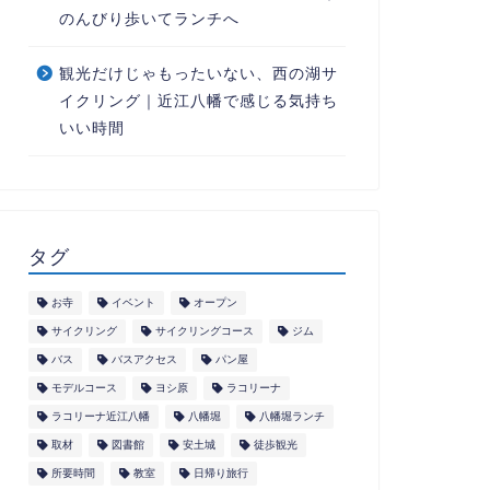
のんびり歩いてランチへ
観光だけじゃもったいない、西の湖サ
イクリング｜近江八幡で感じる気持ち
いい時間
タグ
お寺
イベント
オープン
サイクリング
サイクリングコース
ジム
バス
バスアクセス
パン屋
モデルコース
ヨシ原
ラコリーナ
ラコリーナ近江八幡
八幡堀
八幡堀ランチ
取材
図書館
安土城
徒歩観光
所要時間
教室
日帰り旅行