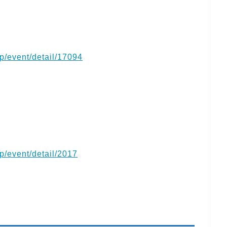
jp/event/detail/17094
）
jp/event/detail/2017