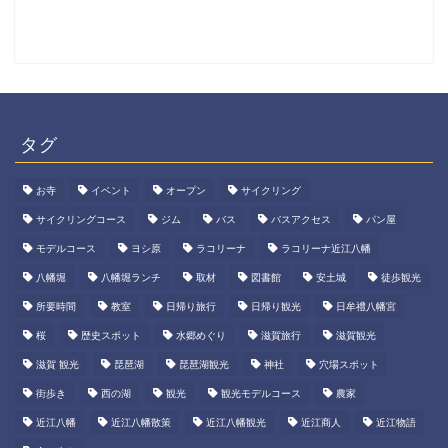
タグ
お寺
イベント
オープン
サイクリング
サイクリングコース
ジム
バス
バスアクセス
パン屋
モデルコース
ヨシ原
ラコリーナ
ラコリーナ近江八幡
八幡堀
八幡堀ランチ
取材
図書館
安土城
徒歩観光
所要時間
教室
日帰り旅行
日帰り観光
日牟禮八幡宮
桜
歴史スポット
水郷めぐり
滋賀旅行
滋賀観光
滋賀 観光
琵琶湖
琵琶湖観光
神社
穴場スポット
街歩き
西の湖
観光
観光モデルコース
農家
近江八幡
近江八幡散策
近江八幡観光
近江商人
近江物語