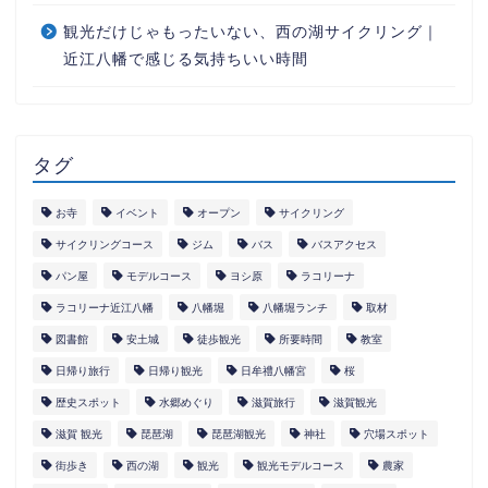
観光だけじゃもったいない、西の湖サイクリング｜
近江八幡で感じる気持ちいい時間
タグ
お寺
イベント
オープン
サイクリング
サイクリングコース
ジム
バス
バスアクセス
パン屋
モデルコース
ヨシ原
ラコリーナ
ラコリーナ近江八幡
八幡堀
八幡堀ランチ
取材
図書館
安土城
徒歩観光
所要時間
教室
日帰り旅行
日帰り観光
日牟禮八幡宮
桜
歴史スポット
水郷めぐり
滋賀旅行
滋賀観光
滋賀 観光
琵琶湖
琵琶湖観光
神社
穴場スポット
街歩き
西の湖
観光
観光モデルコース
農家