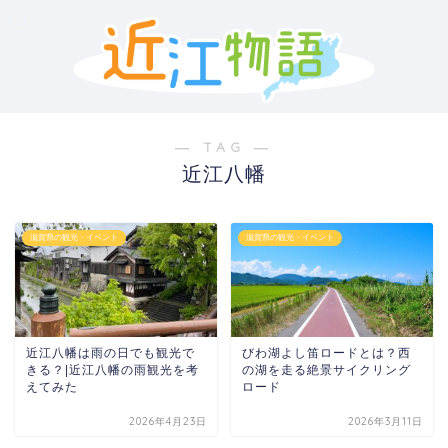
― TAG ―
近江八幡
滋賀県の観光・イベント
滋賀県の観光・イベント
近江八幡は雨の日でも観光で
びわ湖よし笛ロードとは？西
きる？|近江八幡の雨観光を考
の湖を走る絶景サイクリング
えてみた
ロード
2026年4月23日
2026年3月11日