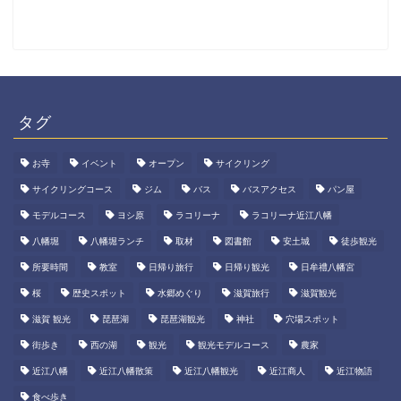
タグ
お寺
イベント
オープン
サイクリング
サイクリングコース
ジム
バス
バスアクセス
パン屋
モデルコース
ヨシ原
ラコリーナ
ラコリーナ近江八幡
八幡堀
八幡堀ランチ
取材
図書館
安土城
徒歩観光
所要時間
教室
日帰り旅行
日帰り観光
日牟禮八幡宮
桜
歴史スポット
水郷めぐり
滋賀旅行
滋賀観光
滋賀 観光
琵琶湖
琵琶湖観光
神社
穴場スポット
街歩き
西の湖
観光
観光モデルコース
農家
近江八幡
近江八幡散策
近江八幡観光
近江商人
近江物語
食べ歩き