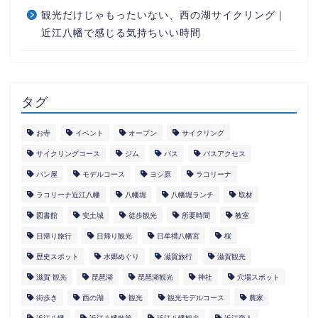
観光だけじゃもったいない、西の湖サイクリング｜
近江八幡で感じる気持ちいい時間
タグ
お寺
イベント
オープン
サイクリング
サイクリングコース
ジム
バス
バスアクセス
パン屋
モデルコース
ヨシ原
ラコリーナ
ラコリーナ近江八幡
八幡堀
八幡堀ランチ
取材
図書館
安土城
徒歩観光
所要時間
教室
日帰り旅行
日帰り観光
日牟禮八幡宮
桜
歴史スポット
水郷めぐり
滋賀旅行
滋賀観光
滋賀 観光
琵琶湖
琵琶湖観光
神社
穴場スポット
街歩き
西の湖
観光
観光モデルコース
農家