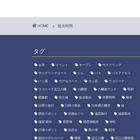
HOME
観光時間
タグ
お寺
イベント
オープン
サイクリング
サイクリングコース
ジム
バス
バスアクセス
パン屋
モデルコース
ヨシ原
ラコリーナ
ラコリーナ近江八幡
八幡堀
八幡堀ランチ
取材
図書館
安土城
徒歩観光
所要時間
教室
日帰り旅行
日帰り観光
日牟禮八幡宮
桜
歴史スポット
水郷めぐり
滋賀旅行
滋賀観光
滋賀 観光
琵琶湖
琵琶湖観光
神社
穴場スポット
街歩き
西の湖
観光
観光モデルコース
農家
近江八幡
近江八幡散策