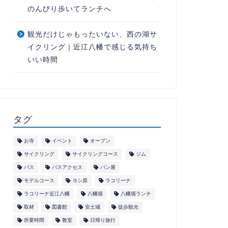
のんびり歩いてランチへ
観光だけじゃもったいない、西の湖サ
イクリング｜近江八幡で感じる気持ち
いい時間
タグ
お寺
イベント
オープン
サイクリング
サイクリングコース
ジム
バス
バスアクセス
パン屋
モデルコース
ヨシ原
ラコリーナ
ラコリーナ近江八幡
八幡堀
八幡堀ランチ
取材
図書館
安土城
徒歩観光
所要時間
教室
日帰り旅行