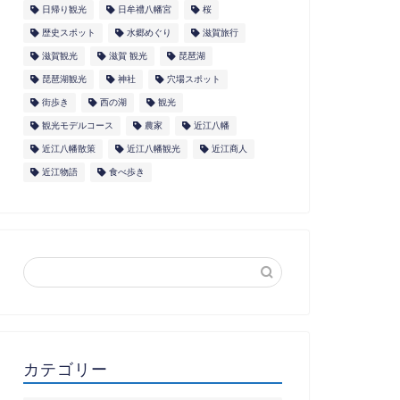
日帰り観光
日牟禮八幡宮
桜
歴史スポット
水郷めぐり
滋賀旅行
滋賀観光
滋賀 観光
琵琶湖
琵琶湖観光
神社
穴場スポット
街歩き
西の湖
観光
観光モデルコース
農家
近江八幡
近江八幡散策
近江八幡観光
近江商人
近江物語
食べ歩き
カテゴリー