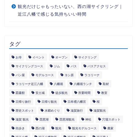
観光だけじゃもったいない、西の湖サイクリング｜
近江八幡で感じる気持ちいい時間
タグ
お寺
イベント
オープン
サイクリング
サイクリングコース
ジム
バス
バスアクセス
パン屋
モデルコース
ヨシ原
ラコリーナ
ラコリーナ近江八幡
八幡堀
八幡堀ランチ
取材
図書館
安土城
徒歩観光
所要時間
教室
日帰り旅行
日帰り観光
日牟禮八幡宮
桜
歴史スポット
水郷めぐり
滋賀旅行
滋賀観光
滋賀 観光
琵琶湖
琵琶湖観光
神社
穴場スポット
街歩き
西の湖
観光
観光モデルコース
農家