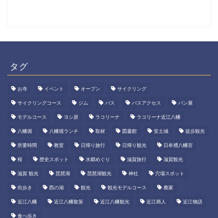
タグ
お寺
イベント
オープン
サイクリング
サイクリングコース
ジム
バス
バスアクセス
パン屋
モデルコース
ヨシ原
ラコリーナ
ラコリーナ近江八幡
八幡堀
八幡堀ランチ
取材
図書館
安土城
徒歩観光
所要時間
教室
日帰り旅行
日帰り観光
日牟禮八幡宮
桜
歴史スポット
水郷めぐり
滋賀旅行
滋賀観光
滋賀 観光
琵琶湖
琵琶湖観光
神社
穴場スポット
街歩き
西の湖
観光
観光モデルコース
農家
近江八幡
近江八幡散策
近江八幡観光
近江商人
近江物語
食べ歩き