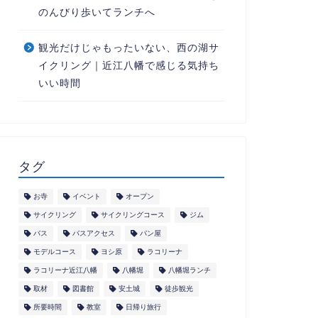
のんびり歩いてランチへ
観光だけじゃもったいない、西の湖サ
イクリング｜近江八幡で感じる気持ち
いい時間
タグ
お寺
イベント
オープン
サイクリング
サイクリングコース
ジム
バス
バスアクセス
パン屋
モデルコース
ヨシ原
ラコリーナ
ラコリーナ近江八幡
八幡堀
八幡堀ランチ
取材
図書館
安土城
徒歩観光
所要時間
教室
日帰り旅行