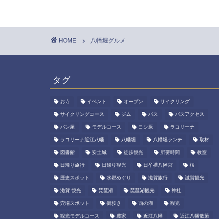
HOME
八幡堀グルメ
タグ
お寺
イベント
オープン
サイクリング
サイクリングコース
ジム
バス
バスアクセス
パン屋
モデルコース
ヨシ原
ラコリーナ
ラコリーナ近江八幡
八幡堀
八幡堀ランチ
取材
図書館
安土城
徒歩観光
所要時間
教室
日帰り旅行
日帰り観光
日牟禮八幡宮
桜
歴史スポット
水郷めぐり
滋賀旅行
滋賀観光
滋賀 観光
琵琶湖
琵琶湖観光
神社
穴場スポット
街歩き
西の湖
観光
観光モデルコース
農家
近江八幡
近江八幡散策