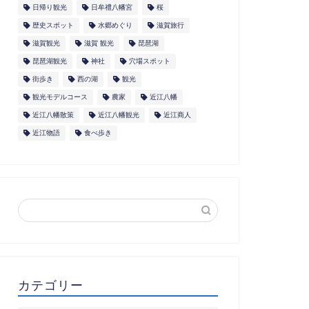
日帰り観光
日牟禮八幡宮
桜
歴史スポット
水郷めぐり
滋賀旅行
滋賀観光
滋賀 観光
琵琶湖
琵琶湖観光
神社
穴場スポット
街歩き
西の湖
観光
観光モデルコース
農家
近江八幡
近江八幡散策
近江八幡観光
近江商人
近江物語
食べ歩き
カテゴリー