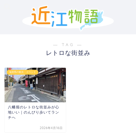
― TAG ―
レトロな街並み
滋賀県の観光・イベント
八幡堀のレトロな街並みが心
地いい｜のんびり歩いてラン
チへ
2026年4月16日