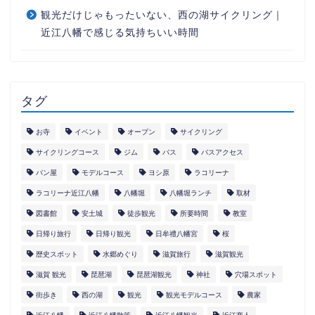
観光だけじゃもったいない、西の湖サイクリング｜
近江八幡で感じる気持ちいい時間
タグ
お寺
イベント
オープン
サイクリング
サイクリングコース
ジム
バス
バスアクセス
パン屋
モデルコース
ヨシ原
ラコリーナ
ラコリーナ近江八幡
八幡堀
八幡堀ランチ
取材
図書館
安土城
徒歩観光
所要時間
教室
日帰り旅行
日帰り観光
日牟禮八幡宮
桜
歴史スポット
水郷めぐり
滋賀旅行
滋賀観光
滋賀 観光
琵琶湖
琵琶湖観光
神社
穴場スポット
街歩き
西の湖
観光
観光モデルコース
農家