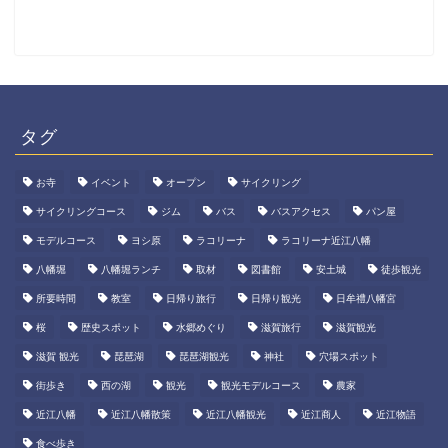
タグ
お寺
イベント
オープン
サイクリング
サイクリングコース
ジム
バス
バスアクセス
パン屋
モデルコース
ヨシ原
ラコリーナ
ラコリーナ近江八幡
八幡堀
八幡堀ランチ
取材
図書館
安土城
徒歩観光
所要時間
教室
日帰り旅行
日帰り観光
日牟禮八幡宮
桜
歴史スポット
水郷めぐり
滋賀旅行
滋賀観光
滋賀 観光
琵琶湖
琵琶湖観光
神社
穴場スポット
街歩き
西の湖
観光
観光モデルコース
農家
近江八幡
近江八幡散策
近江八幡観光
近江商人
近江物語
食べ歩き