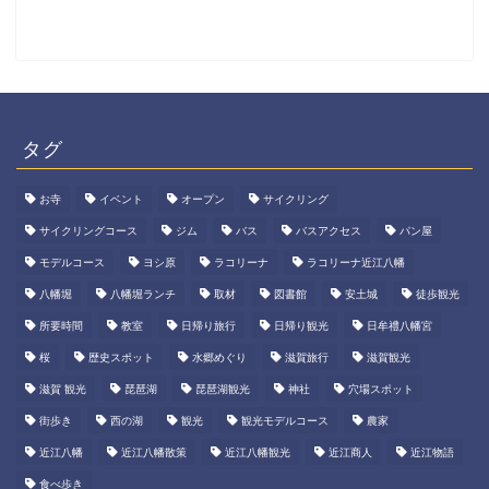
タグ
お寺
イベント
オープン
サイクリング
サイクリングコース
ジム
バス
バスアクセス
パン屋
モデルコース
ヨシ原
ラコリーナ
ラコリーナ近江八幡
八幡堀
八幡堀ランチ
取材
図書館
安土城
徒歩観光
所要時間
教室
日帰り旅行
日帰り観光
日牟禮八幡宮
桜
歴史スポット
水郷めぐり
滋賀旅行
滋賀観光
滋賀 観光
琵琶湖
琵琶湖観光
神社
穴場スポット
街歩き
西の湖
観光
観光モデルコース
農家
近江八幡
近江八幡散策
近江八幡観光
近江商人
近江物語
食べ歩き