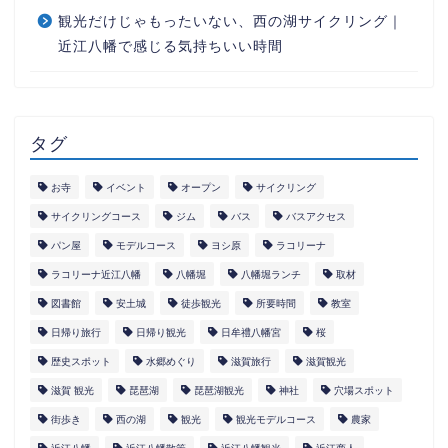
観光だけじゃもったいない、西の湖サイクリング｜
近江八幡で感じる気持ちいい時間
タグ
お寺
イベント
オープン
サイクリング
サイクリングコース
ジム
バス
バスアクセス
パン屋
モデルコース
ヨシ原
ラコリーナ
ラコリーナ近江八幡
八幡堀
八幡堀ランチ
取材
図書館
安土城
徒歩観光
所要時間
教室
日帰り旅行
日帰り観光
日牟禮八幡宮
桜
歴史スポット
水郷めぐり
滋賀旅行
滋賀観光
滋賀 観光
琵琶湖
琵琶湖観光
神社
穴場スポット
街歩き
西の湖
観光
観光モデルコース
農家