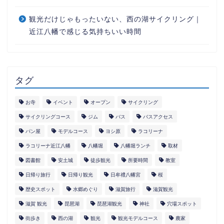
観光だけじゃもったいない、西の湖サイクリング｜
近江八幡で感じる気持ちいい時間
タグ
お寺
イベント
オープン
サイクリング
サイクリングコース
ジム
バス
バスアクセス
パン屋
モデルコース
ヨシ原
ラコリーナ
ラコリーナ近江八幡
八幡堀
八幡堀ランチ
取材
図書館
安土城
徒歩観光
所要時間
教室
日帰り旅行
日帰り観光
日牟禮八幡宮
桜
歴史スポット
水郷めぐり
滋賀旅行
滋賀観光
滋賀 観光
琵琶湖
琵琶湖観光
神社
穴場スポット
街歩き
西の湖
観光
観光モデルコース
農家