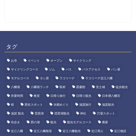
タグ
お寺
イベント
オープン
サイクリング
サイクリングコース
ジム
バス
バスアクセス
パン屋
モデルコース
ヨシ原
ラコリーナ
ラコリーナ近江八幡
八幡堀
八幡堀ランチ
取材
図書館
安土城
徒歩観光
所要時間
教室
日帰り旅行
日帰り観光
日牟禮八幡宮
桜
歴史スポット
水郷めぐり
滋賀旅行
滋賀観光
滋賀 観光
琵琶湖
琵琶湖観光
神社
穴場スポット
街歩き
西の湖
観光
観光モデルコース
農家
近江八幡
近江八幡散策
近江八幡観光
近江商人
近江物語