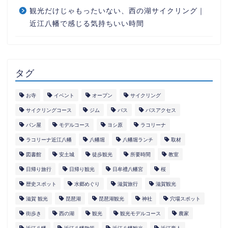
観光だけじゃもったいない、西の湖サイクリング｜
近江八幡で感じる気持ちいい時間
タグ
お寺
イベント
オープン
サイクリング
サイクリングコース
ジム
バス
バスアクセス
パン屋
モデルコース
ヨシ原
ラコリーナ
ラコリーナ近江八幡
八幡堀
八幡堀ランチ
取材
図書館
安土城
徒歩観光
所要時間
教室
日帰り旅行
日帰り観光
日牟禮八幡宮
桜
歴史スポット
水郷めぐり
滋賀旅行
滋賀観光
滋賀 観光
琵琶湖
琵琶湖観光
神社
穴場スポット
街歩き
西の湖
観光
観光モデルコース
農家