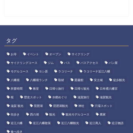
タグ
お寺
イベント
オープン
サイクリング
サイクリングコース
ジム
バス
バスアクセス
パン屋
モデルコース
ヨシ原
ラコリーナ
ラコリーナ近江八幡
八幡堀
八幡堀ランチ
取材
図書館
安土城
徒歩観光
所要時間
教室
日帰り旅行
日帰り観光
日牟禮八幡宮
桜
歴史スポット
水郷めぐり
滋賀旅行
滋賀観光
滋賀 観光
琵琶湖
琵琶湖観光
神社
穴場スポット
街歩き
西の湖
観光
観光モデルコース
農家
近江八幡
近江八幡散策
近江八幡観光
近江商人
近江物語
食べ歩き