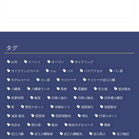
タグ
お寺
イベント
オープン
サイクリング
サイクリングコース
ジム
バス
バスアクセス
パン屋
モデルコース
ヨシ原
ラコリーナ
ラコリーナ近江八幡
八幡堀
八幡堀ランチ
取材
図書館
安土城
徒歩観光
所要時間
教室
日帰り旅行
日帰り観光
日牟禮八幡宮
桜
歴史スポット
水郷めぐり
滋賀旅行
滋賀観光
滋賀 観光
琵琶湖
琵琶湖観光
神社
穴場スポット
街歩き
西の湖
観光
観光モデルコース
農家
近江八幡
近江八幡散策
近江八幡観光
近江商人
近江物語