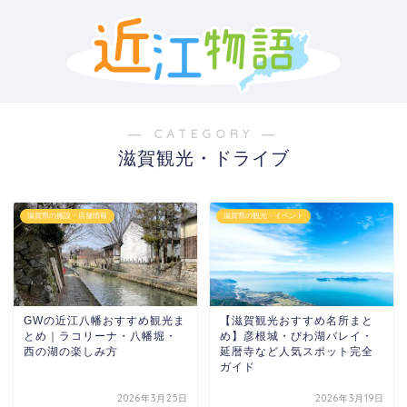
― CATEGORY ―
滋賀観光・ドライブ
滋賀県の施設・店舗情報
滋賀県の観光・イベント
GWの近江八幡おすすめ観光ま
【滋賀観光おすすめ名所まと
とめ｜ラコリーナ・八幡堀・
め】彦根城・びわ湖バレイ・
西の湖の楽しみ方
延暦寺など人気スポット完全
ガイド
2026年3月25日
2026年3月19日