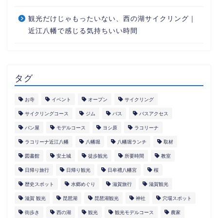
観光だけじゃもったいない、西の湖サイクリング｜
近江八幡で感じる気持ちいい時間
タグ
お寺
イベント
オープン
サイクリング
サイクリングコース
ジム
バス
バスアクセス
パン屋
モデルコース
ヨシ原
ラコリーナ
ラコリーナ近江八幡
八幡堀
八幡堀ランチ
取材
図書館
安土城
徒歩観光
所要時間
教室
日帰り旅行
日帰り観光
日牟禮八幡宮
桜
歴史スポット
水郷めぐり
滋賀旅行
滋賀観光
滋賀 観光
琵琶湖
琵琶湖観光
神社
穴場スポット
街歩き
西の湖
観光
観光モデルコース
農家